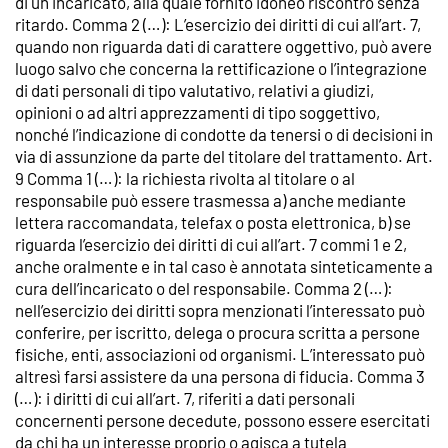
di un incaricato, alla quale fornito idoneo riscontro senza
ritardo. Comma 2 (…): L’esercizio dei diritti di cui all’art. 7,
quando non riguarda dati di carattere oggettivo, può avere
luogo salvo che concerna la rettificazione o l’integrazione
di dati personali di tipo valutativo, relativi a giudizi,
opinioni o ad altri apprezzamenti di tipo soggettivo,
nonché l’indicazione di condotte da tenersi o di decisioni in
via di assunzione da parte del titolare del trattamento. Art.
9 Comma 1 (…): la richiesta rivolta al titolare o al
responsabile può essere trasmessa a) anche mediante
lettera raccomandata, telefax o posta elettronica, b) se
riguarda l’esercizio dei diritti di cui all’art. 7 commi 1 e 2,
anche oralmente e in tal caso è annotata sinteticamente a
cura dell’incaricato o del responsabile. Comma 2 (…):
nell’esercizio dei diritti sopra menzionati l’interessato può
conferire, per iscritto, delega o procura scritta a persone
fisiche, enti, associazioni od organismi. L’interessato può
altresì farsi assistere da una persona di fiducia. Comma 3
(…): i diritti di cui all’art. 7, riferiti a dati personali
concernenti persone decedute, possono essere esercitati
da chi ha un interesse proprio o agisca a tutela