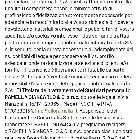
particolare, si informa la S.V. che il trattamento volto alla
finalità 11 comporterà anche le minime attività di
profilazione e fidelizzazione strettamente necessarie per
adempiere in modo mirato alla Vostra richiesta di ricevere
newsletter e materiali promozionali e pubblicitari di Vostro
specifico e/o esclusivo interesse. I dati verranno trattati
per la durata dei rapporti contrattuali instaurati con la S.V.
e, in seguito, per la durata necessaria all’adempimento dei
ns. obblighi di legge e per conservare il Vs. profilo
aziendale, onde razionalizzare la selezione di clienti e/o
fornitori. Il consenso è liberamente rifiutabile da parte
della S.V., tuttavia l’eventuale mancato consenso renderà
impossibile l’esecuzione del rapporto contrattuale con la
S.V. E)
Titolare del trattamento dei Suoi dati personali
è
RAMELLA GIANCARLO & C. s.n.c.
con sede legale in Via
Manzoni n. 15/17 –
27035
– Mede (PV), C.F. e P.IVA
01761390184,
info@olioramella.it
Responsabile del
trattamento è Corso Italia S.r.l., con sede legale in Via
Biandrate 24 – 28100 NOVARA. La preghiamo rivolgersi
a RAMELLA GIANCARLO & C. s.n.c. per qualsiasi richiesta
relativa all’esercizio dei diritti di cui agli artt. 7, 8 e 9 del D.