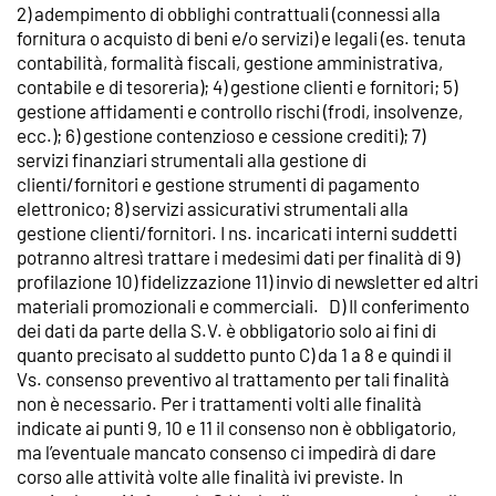
2) adempimento di obblighi contrattuali (connessi alla
fornitura o acquisto di beni e/o servizi) e legali (es. tenuta
contabilità, formalità fiscali, gestione amministrativa,
contabile e di tesoreria); 4) gestione clienti e fornitori; 5)
gestione affidamenti e controllo rischi (frodi, insolvenze,
ecc.); 6) gestione contenzioso e cessione crediti); 7)
servizi finanziari strumentali alla gestione di
clienti/fornitori e gestione strumenti di pagamento
elettronico; 8) servizi assicurativi strumentali alla
gestione clienti/fornitori. I ns. incaricati interni suddetti
potranno altresì trattare i medesimi dati per finalità di 9)
profilazione 10) fidelizzazione 11) invio di newsletter ed altri
materiali promozionali e commerciali. D) Il conferimento
dei dati da parte della S.V. è obbligatorio solo ai fini di
quanto precisato al suddetto punto C) da 1 a 8 e quindi il
Vs. consenso preventivo al trattamento per tali finalità
non è necessario. Per i trattamenti volti alle finalità
indicate ai punti 9, 10 e 11 il consenso non è obbligatorio,
ma l’eventuale mancato consenso ci impedirà di dare
corso alle attività volte alle finalità ivi previste. In