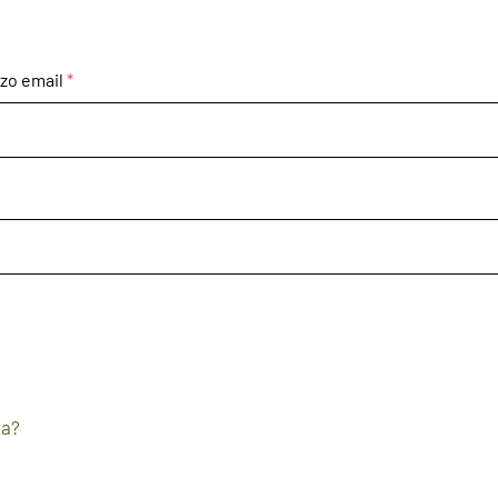
zzo email
*
ta?