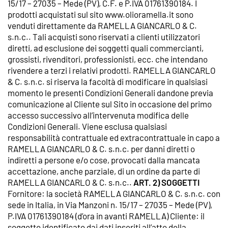
15/17 –
27035
– Mede (PV), C.F. e P.IVA 01761390184. I
prodotti acquistati sul sito www.olioramella.it sono
venduti direttamente da RAMELLA GIANCARLO & C.
s.n.c.. Tali acquisti sono riservati a clienti utilizzatori
diretti, ad esclusione dei soggetti quali commercianti,
grossisti, rivenditori, professionisti, ecc. che intendano
rivendere a terzi i relativi prodotti. RAMELLA GIANCARLO
& C. s.n.c. si riserva la facoltà di modificare in qualsiasi
momento le presenti Condizioni Generali dandone previa
comunicazione al Cliente sul Sito in occasione del primo
accesso successivo all’intervenuta modifica delle
Condizioni Generali. Viene esclusa qualsiasi
responsabilità contrattuale ed extracontrattuale in capo a
RAMELLA GIANCARLO & C. s.n.c. per danni diretti o
indiretti a persone e/o cose, provocati dalla mancata
accettazione, anche parziale, di un ordine da parte di
RAMELLA GIANCARLO & C. s.n.c..
ART. 2) SOGGETTI
Fornitore: la società RAMELLA GIANCARLO & C. s.n.c. con
sede in Italia, in Via Manzoni n. 15/17 – 27035 – Mede (PV),
P.IVA 01761390184 (d’ora in avanti RAMELLA) Cliente: il
soggetto identificato dai dati inseriti all’atto della