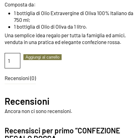
Composta da:
1 bottiglia di Olio Extravergine di Oliva 100% Italiano da
750 ml;
1 bottiglia di Olio di Oliva da 1 litro.
Una semplice idea regalo per tutta la famiglia ed amici,
venduta in una pratica ed elegante confezione rossa.
CONFEZIONE
Aggiungi al carrello
REGALO
ROSSA
2
Recensioni (0)
bottiglie
quantità
Recensioni
Ancora non ci sono recensioni.
Recensisci per primo “CONFEZIONE