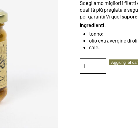
Scegliamo migliori i filetti
qualità più pregiata e se
per garantirVi quel
sapore 
Ingredienti:
tonno;
olio extravergine di ol
sale.
FILETTI
Aggiungi al car
DI
TONNO
in
olio
extra
vergine
di
oliva
quantità