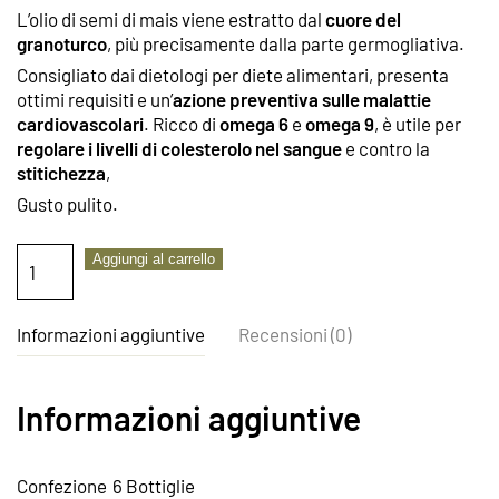
L’olio di semi di mais viene estratto dal
cuore del
granoturco
, più precisamente dalla parte germogliativa.
Consigliato dai dietologi per diete alimentari, presenta
ottimi requisiti e un’
azione preventiva sulle malattie
cardiovascolari
. Ricco di
omega 6
e
omega 9
, è utile per
regolare i livelli di colesterolo nel sangue
e contro la
stitichezza
,
Gusto pulito.
OLIO
Aggiungi al carrello
DI
SEMI
DI
Informazioni aggiuntive
Recensioni (0)
MAIS
6
bottiglie
Informazioni aggiuntive
quantità
Confezione
6 Bottiglie