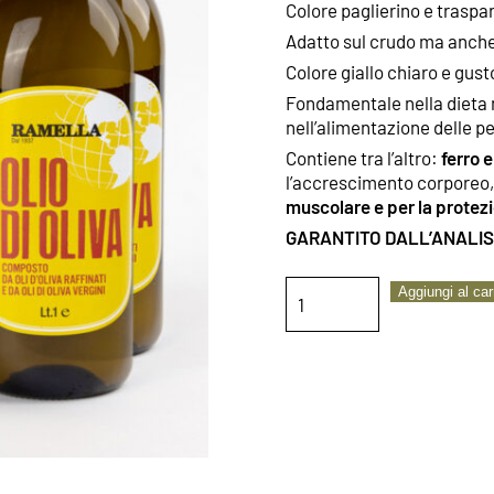
Colore paglierino e traspar
Adatto sul crudo ma anche p
Colore giallo chiaro e gust
Fondamentale nella dieta 
nell’alimentazione delle pe
Contiene tra l’altro:
ferro e
l’accrescimento corporeo
muscolare e per la protez
GARANTITO DALL’ANALISI
OLIO
Aggiungi al car
DI
OLIVA
6
bottiglie
quantità