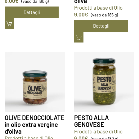
oliva
6.00
€
(vaso da 180 g)
Prodotti a base di Olio
Dettagli
9.00
€
(vaso da 185 g)
Dettagli
OLIVE DENOCCIOLATE
PESTO ALLA
in olio extra vergine
GENOVESE
d’oliva
Prodotti a base di Olio
Prodotti a base di Olio
6.00
€
(vaso da 180 g)